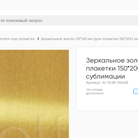
еталл под плакетки
Зеркальное золото 115*165 мм (для плакетки 150*200 
Зеркальное золо
плакетки 150*2
сублимации
Артикул: Al-1028-115х165
На складе
достаточно