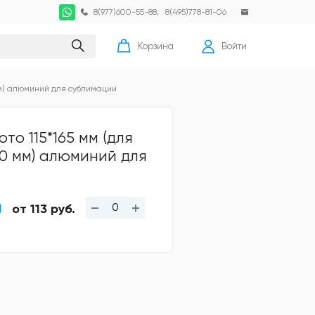
8(977)600-55-88
;
8(495)778-81-06
Корзина
Войти
мм) алюминий для сублимации
то 115*165 мм (для
00 мм) алюминий для
от 113 руб.