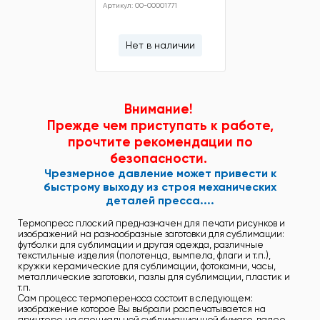
Артикул: 00-00001771
Нет в наличии
Внимание!
Прежде чем приступать к работе,
прочтите рекомендации по
безопасности.
Чрезмерное давление может привести к
быстрому выходу из строя механических
деталей пресса....
Термопресс плоский предназначен для печати рисунков и
изображений на разнообразные заготовки для сублимации:
футболки для сублимации и другая одежда, различные
текстильные изделия (полотенца, вымпела, флаги и т.п.),
кружки керамические для сублимации, фотокамни, часы,
металлические заготовки, пазлы для сублимации, пластик и
т.п.
Сам процесс термопереноса состоит в следующем:
изображение которое Вы выбрали распечатывается на
принтере на специальной сублимационной бумаге, далее