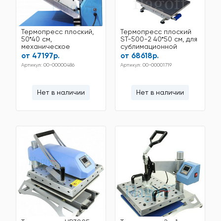
Термопресс плоский,
Термопресс плоский
50*40 см,
ST-500-2 40*50 см, для
механическое
сублимационной
управление HP3804
печати
от 47197р.
от 68618р.
50*40
Артикул: 00-00000486
Артикул: 00-00001719
Нет в наличии
Нет в наличии