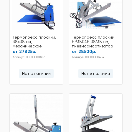
Термопресс плоский,
Термопресс плоский
38x38 см,
HP3804B 38*38 см,
механическое
пневмоамортизатор
управление HP3804
от 27825р.
от 28500р.
Артикул: 00-00000487
Артикул: 00-00000484
Нет в наличии
Нет в наличии