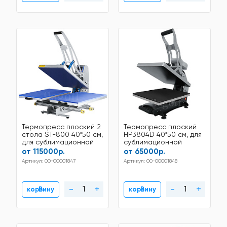
Термопресс плоский 2
Термопресс плоский
стола ST-800 40*50 см,
НР3804D 40*50 см, для
для сублимационной
сублимационной
печати
печати
от 115000р.
от 65000р.
Артикул: 00-00001847
Артикул: 00-00001848
-
+
-
+
В корзину
В корзину