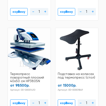
-
+
-
+
В корзину
В корзину
Термопресс
Подставка на колесах
поворотный плоский
под термопресс (стол)
40x50 см HP3805N
от 98500р.
от 15000р.
Артикул: 00-00001410
Артикул: 00-00001849
-
+
-
+
В корзину
В корзину