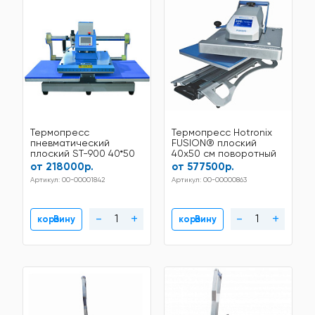
Термопресс
Термопресс Hotronix
пневматический
FUSION® плоский
плоский ST-900 40*50
40x50 см поворотный
см с двумя столами
от 218000р.
от 577500р.
Артикул: 00-00001842
Артикул: 00-00000863
-
+
-
+
В корзину
В корзину