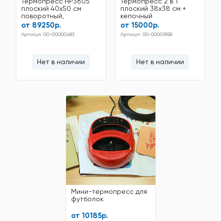
Термопресс HP3805
Термопресс 2 в 1
плоский 40x50 см
плоский 38x38 см +
поворотный,
кепочный
электронное
от 89250р.
от 15000р.
управление
Артикул: 00-00000483
Артикул: 00-00001858
Нет в наличии
Нет в наличии
Мини-термопресс для
футболок
от 10185р.