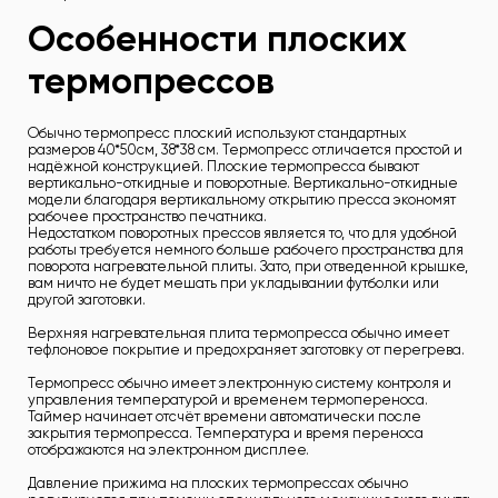
Особенности плоских
термопрессов
Обычно термопресс плоский используют стандартных
размеров 40*50см, 38*38 см. Термопресс отличается простой и
надёжной конструкцией. Плоские термопресса бывают
вертикально-откидные и поворотные. Вертикально-откидные
модели благодаря вертикальному открытию пресса экономят
рабочее пространство печатника.
Недостатком поворотных прессов является то, что для удобной
работы требуется немного больше рабочего пространства для
поворота нагревательной плиты. Зато, при отведенной крышке,
вам ничто не будет мешать при укладывании футболки или
другой заготовки.
Верхняя нагревательная плита термопресса обычно имеет
тефлоновое покрытие и предохраняет заготовку от перегрева.
Термопресс обычно имеет электронную систему контроля и
управления температурой и временем термопереноса.
Таймер начинает отсчёт времени автоматически после
закрытия термопресса. Температура и время переноса
отображаются на электронном дисплее.
Давление прижима на плоских термопрессах обычно