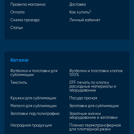
Правила магазина
Доставка
Оплата
Как купить?
Схема проезда
Личный кабинет
Статьи
Каталог
Футболки и толстовки для
Футболки и толстовки хлопок
сублимации
100%
Текстиль
DTF печать по хлопку
расходные материалы и
оборудование
Кружки для сублимации
Посуда прочая
Металл для сублимации
Заготовки для сублимации
Заготовки под полиграфию
Закатные значки
оборудование и заготовки
Наградная продукция
Пленка термотрансферная
для плоттерной резки