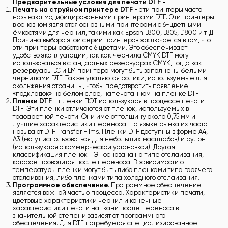
Предварительные условия для печати DTF -
Печать на струйном принтере DTF
- эти принтеры часто
называют модифицированными принтерами DTF. Эти принтеры
в основном являются основными принтерами с 6-цветными
ёмкостями для чернил, такими как Epson L800, L805, L1800 и т. Д.
Причина выбора этой серии принтеров заключается в том, что
эти принтеры работают с 6 цветами. Это обеспечивает
удобство эксплуатации, так как чернила CMYK DTF могут
использоваться в стандартных резервуарах CMYK, тогда как
резервуары LC и LM принтера могут быть заполнены белыми
чернилами DTF. Также удаляются ролики, используемые для
скольжения страницы, чтобы предотвратить появление
«подкладок» на белом слое, напечатанном на пленке DTF.
Пленки DTF
- пленки ПЭТ используются в процессе печати
DTF. Эти пленки отличаются от пленок, используемых в
трафаретной печати. Они имеют толщину около 0,75 мм и
лучшие характеристики переноса. На языке рынка их часто
называют DTF Transfer Films. Пленки DTF доступны в форме A4,
A3 (могут использоваться для небольших масштабов) и рулон
(используются с коммерческой установкой). Другая
классификация пленок ПЭТ основана на типе отслаивания,
которое проводится после переноса. В зависимости от
температуры пленки могут быть либо пленками типа горячего
отслаивания, либо пленками типа холодного отслаивания.
Программное обеспечение.
Программное обеспечение
является важной частью процесса. Характеристики печати,
цветовые характеристики чернил и конечные
характеристики печати на ткани после переноса в
значительной степени зависят от программного
обеспечения. Для DTF потребуется специализированное