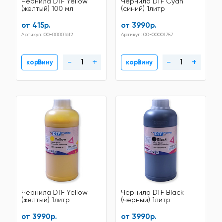
Чернила DTF Yellow
Чернила DTF Cyan
(желтый) 100 мл
(синий) 1литр
от 415р.
от 3990р.
Артикул: 00-00001612
Артикул: 00-00001757
-
+
-
+
В корзину
В корзину
Чернила DTF Yellow
Чернила DTF Black
(желтый) 1литр
(черный) 1литр
от 3990р.
от 3990р.