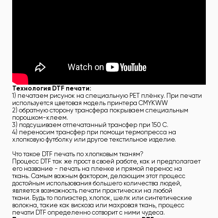
Технология DTF печати:
1) печатаем рисунок на специальную PET плёнку. При печати
используется цветовая модель принтера CMYKWW
2) обратную сторону трансфера покрываем специальным
порошком-клеем.
3) подсушиваем отпечатанный трансфер при 150 C.
4) переносим трансфер при помощи термопресса на
хлопковую футболку или другое текстильное изделие.
Что такое DTF печать по хлопковым тканям?
Процесс DTF так же прост в своей работе, как и предполагает
его название - печать на пленке и прямой перенос на
ткань. Самым важным фактором, делающим этот процесс
достойным использования большего количества людей,
является возможность печати практически на любой
ткани. Будь то полиэстер, хлопок, шелк или синтетические
волокна, такие как вискоза или махровая ткань, процесс
печати DTF определенно сотворит с ними чудеса.