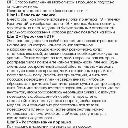
DTF. Способ выполнения этого описан в процессе, подробно
описанном ниже.
Прямая печать на пленке (основные шаги) -
Шаг 1 - Печать на пленке
Вместо обычной бумаги вставьте в лотки принтера ПЭТ-пленку.
Распечатайте изображение на ПЭТ-пленке. Важно помнить,
что печать на пленке должна быть зеркальным отражением
реального изображения, которое должно появиться на ткани.
Шаг 2 – Пудра-клей DTF
Этот шаг представляет собой нанесение порошка-расплава
на пленку, на которой нанесено напечатанное
изображение. Порошок наносится равномерно, когда
отпечаток влажный, излишки порошка необходимо аккуратно
удалить.. Важно следить за тем, чтобы порошок равномерно
распределился по всей печатной поверхности пленки. Один
очень распространенный способ обеспечить это - держать
пленку за короткие края так, чтобы ее длинные края были
параллельны полу (альбомная ориентация), и высыпать
порошок в середину пленки сверху вниз так, чтобы он
образовывал примерно 1 сантиметровая кучка в центре сверху
вниз. Возьмите пленку вместе с порошком и слегка согните ее
внутрь так, чтобы образовалась небольшая буква U с вогнутой
поверхностью, обращенной к себе. Теперь слегка
покачивайте эту пленку слева направо, чтобы порошок
медленно и равномерно распространился по всей
поверхности пленки. В качестве альтернативы можно
использовать автоматические шейкеры, доступные для
коммерческих установок .
Шаг 3 - Растапливание порошка
Как указано в названии, на этом этапе порошок