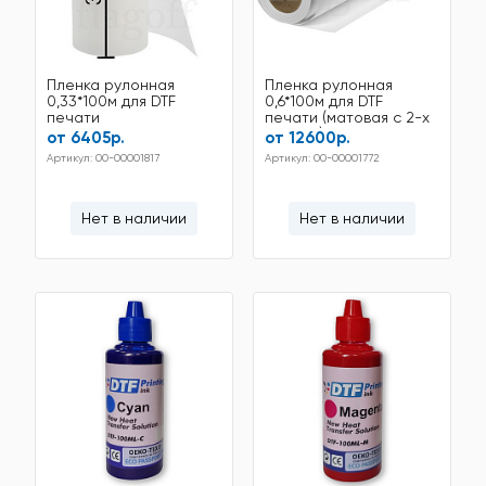
Пленка рулонная
Пленка рулонная
0,33*100м для DTF
0,6*100м для DTF
печати
печати (матовая с 2-х
сторон)
от 6405р.
от 12600р.
Артикул: 00-00001817
Артикул: 00-00001772
Нет в наличии
Нет в наличии