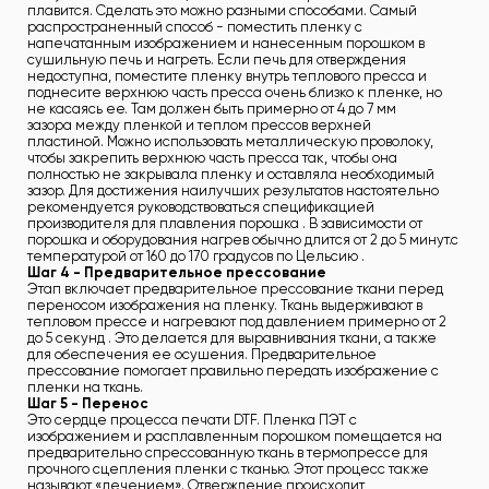
плавится. Сделать это можно разными способами. Самый
распространенный способ - поместить пленку с
напечатанным изображением и нанесенным порошком в
сушильную печь и нагреть. Если печь для отверждения
недоступна, поместите пленку внутрь теплового пресса и
поднесите верхнюю часть пресса очень близко к пленке, но
не касаясь ее. Там должен быть примерно от 4 до 7 мм
зазора между пленкой и теплом прессов верхней
пластиной. Можно использовать металлическую проволоку,
чтобы закрепить верхнюю часть пресса так, чтобы она
полностью не закрывала пленку и оставляла необходимый
зазор. Для достижения наилучших результатов настоятельно
рекомендуется руководствоваться спецификацией
производителя для плавления порошка . В зависимости от
порошка и оборудования нагрев обычно длится от 2 до 5 минут.с
температурой от 160 до 170 градусов по Цельсию .
Шаг 4 - Предварительное прессование
Этап включает предварительное прессование ткани перед
переносом изображения на пленку. Ткань выдерживают в
тепловом прессе и нагревают под давлением примерно от 2
до 5 секунд . Это делается для выравнивания ткани, а также
для обеспечения ее осушения. Предварительное
прессование помогает правильно передать изображение с
пленки на ткань.
Шаг 5 - Перенос
Это сердце процесса печати DTF. Пленка ПЭТ с
изображением и расплавленным порошком помещается на
предварительно спрессованную ткань в термопрессе для
прочного сцепления пленки с тканью. Этот процесс также
называют «лечением». Отверждение происходит