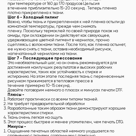
при температуре от 160 до 170 градусов Цельсия
в течение приблизительно 15-20 секунд . Теперь пленка
плотно прикреплена к ткани.
Шаг 6 - Холодный пилинг
Важно, чтобы ткань и прикрепленная к ней пленка остыли до
комнатной температуры, прежде чем снимать
пленку. Поскольку термоклей по своей природе похож на
амиды, при охлаждении он действует как связующее,
удерживающее цветной пигмент в чернилах, прочно
сцепляясь с волокнами ткани. После того, как пленка остынет,
ее нужно снять с ткани, оставив необходимый рисунок,
напечатанный чернилами на ткани.
Шаг 7 - Последующее прессование
Это необязательный шаг, но он очень рекомендуется для
достижения наилучших результатов и высоких рабочих
характеристик, таких как устойчивость к стирке и
истиранию. На этом этапе последняя ткань с перенесенным
рисунком прижимается в тепловом прессе в
течение примерно 10-15 секунд .
Давайте поговорим немного о плюсах и минусах печати DTF.
Плюсы -
Работает практически со всеми типами тканей.
Не требует предварительной обработки
Разработанные таким образом ткани демонстрируют хорошие
характеристики стирки.
Ткань очень легкая на ощупь
Этот процесс быстрее и менее утомителен, чем печать DTG.
Минусы -
Ощущение печатных областей немного ухудшается по
сравнению с тканями, созданными с помощью