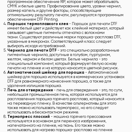
программное обеспечение RIP, которое может обрабатывать
CMYK и белые цвета. Профилирование цвета, уровни чернил,
размер капель и другие факторы, способствующие
оптимальному результату печати, регулируются программным
обеспечением DTF Printing.
Порошок термоплавкого клея
- Порошок для печати DTF
имеет белый цвет и действует как клейкий материал, который
связывает цветные пигменты отпечатка с волокнами
ткани. Существуют различные марки порошка-расплава DTF,
указанные в микронах. Соответствующий класс следует
выбирать исходя из требований.
Чернила для печати DTF
- это специально разработанные
пигментные чернила, доступные в голубом, пурпурном,
желтом, черном и белом цветах. Белые чернила - это
специальный компонент, который формирует белую основу
печати на пленке и на которую наносится цветной рисунок.
Автоматический шейкер для порошка
- Автоматический
шейкер для порошка используется в коммерческих установках
DTF для равномерного нанесения порошка, а также для
удаления излишков порошка.
Печь для отверждения
- печь для отверждения - это, по сути,
небольшая промышленная печь, которая используется для
расплавления порошка горячего расплава, который наносится
на переводную пленку. В качестве альтернативы для этого
также можно использовать термопресс, но его следует
использовать в бесконтактном режиме.
Термопресс плоский
- машина горячего прессования
используется в основном для переноса изображения,
напечатанного на пленке, на ткань. Его также можно
использовать для нагрева порошка-расплава на пленке