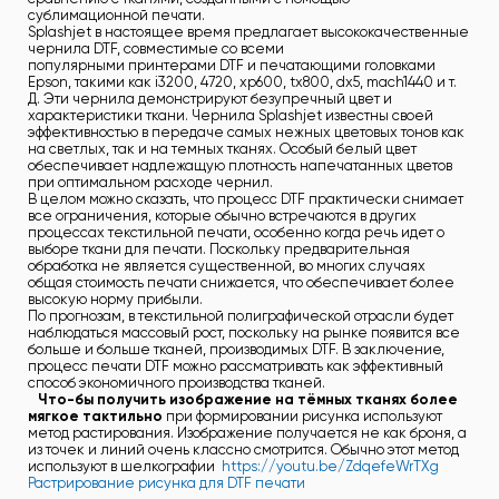
сублимационной печати.
Splashjet в настоящее время предлагает высококачественные
чернила DTF, совместимые со всеми
популярными принтерами DTF и печатающими головками
Epson, такими как i3200, 4720, xp600, tx800, dx5, mach1440 и т.
Д. Эти чернила демонстрируют безупречный цвет и
характеристики ткани. Чернила Splashjet известны своей
эффективностью в передаче самых нежных цветовых тонов как
на светлых, так и на темных тканях. Особый белый цвет
обеспечивает надлежащую плотность напечатанных цветов
при оптимальном расходе чернил.
В целом можно сказать, что процесс DTF практически снимает
все ограничения, которые обычно встречаются в других
процессах текстильной печати, особенно когда речь идет о
выборе ткани для печати. Поскольку предварительная
обработка не является существенной, во многих случаях
общая стоимость печати снижается, что обеспечивает более
высокую норму прибыли.
По прогнозам, в текстильной полиграфической отрасли будет
наблюдаться массовый рост, поскольку на рынке появится все
больше и больше тканей, производимых DTF. В заключение,
процесс печати DTF можно рассматривать как эффективный
способ экономичного производства тканей.
Что-бы получить изображение на тёмных тканях более
мягкое тактильно
при формировании рисунка используют
метод растирования. Изображение получается не как броня, а
из точек и линий очень классно смотрится. Обычно этот метод
используют в шелкографии
https://youtu.be/ZdqefeWrTXg
Растрирование рисунка для DTF печати