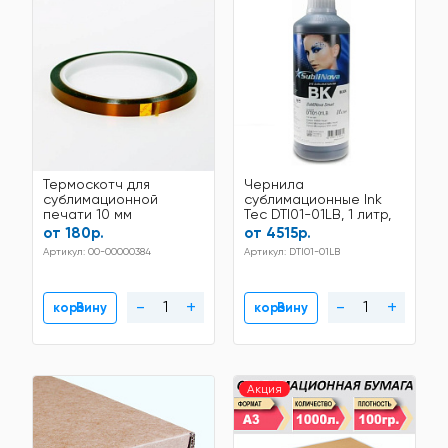
Термоскотч для
Чернила
сублимационной
сублимационные Ink
печати 10 мм
Tec DTI01-01LB, 1 литр,
Black
от 180р.
от 4515р.
Артикул: 00-00000384
Артикул: DTI01-01LB
-
+
-
+
В корзину
В корзину
Акция