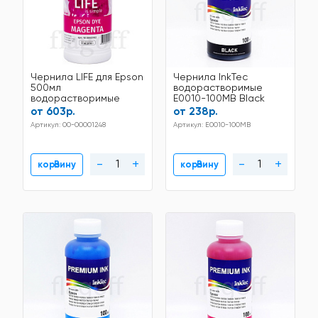
Чернила LIFE для Epson
Чернила InkTec
500мл
водорастворимые
водорастворимые
E0010-100МВ Black
Magenta
100мл
от 603р.
от 238р.
Артикул: 00-00001248
Артикул: E0010-100МВ
-
+
-
+
В корзину
В корзину