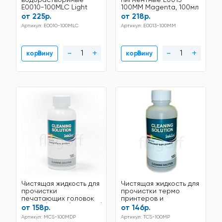
E0010-100MLC Light
100MM Magenta, 100мл
Cyan 100мл
от 225р.
от 218р.
Артикул: E0010-100MLC
Артикул: E0013-100MM
-
+
-
+
В корзину
В корзину
Чистящая жидкость для
Чистящая жидкость для
прочистки
прочистки термо
печатающих головок
принтеров и
Canon/Epson/Lexmark/HP/Brother100
картриджей
от 158р.
от 146р.
мл
Canon/Epson/Lexmark/HP/Br
Артикул: MCS-100MDP
Артикул: TCS-100MP
100 мл