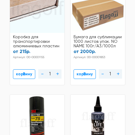
Коробка для
Бумага для сублимации
транспортировки
1000 листов упак. NO
алюминиевых пластин
NAME 100г/A3/1000л
для сублимации
от 215р.
от 2000р.
Артикул: 00-00001155
Артикул: 00-00001853
-
+
-
+
В корзину
В корзину