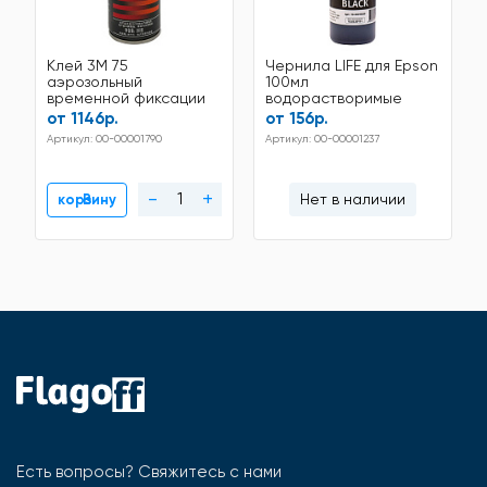
Клей 3М 75
Чернила LIFE для Epson
аэрозольный
100мл
временной фиксации
водорастворимые
Black
от 1146р.
от 156р.
Артикул: 00-00001790
Артикул: 00-00001237
-
+
Нет в наличии
В корзину
Есть вопросы? Свяжитесь с нами