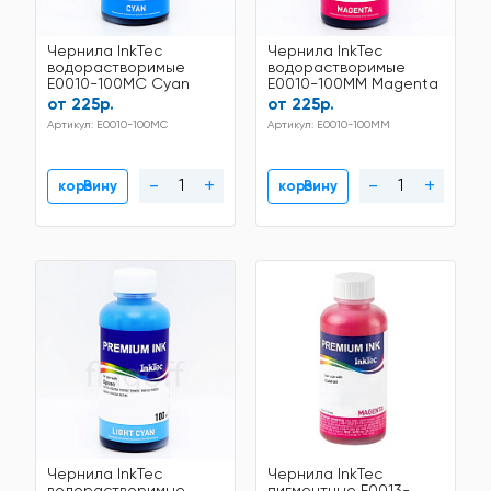
Чернила InkTec
Чернила InkTec
водорастворимые
водорастворимые
E0010-100MC Cyan
E0010-100MM Magenta
100мл
100мл
от 225р.
от 225р.
Артикул: E0010-100MC
Артикул: E0010-100MM
-
+
-
+
В корзину
В корзину
Чернила InkTec
Чернила InkTec
водорастворимые
пигментные E0013-