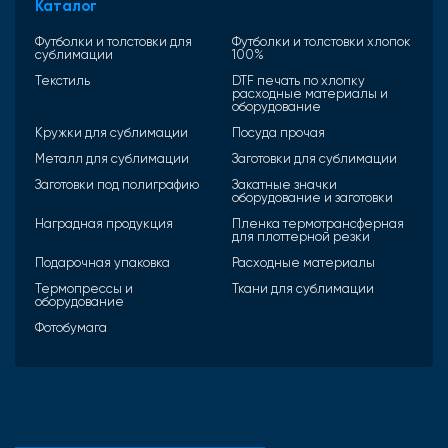
Каталог
Футболки и толстовки для
Футболки и толстовки хлопок
сублимации
100%
Текстиль
DTF печать по хлопку
расходные материалы и
оборудование
Кружки для сублимации
Посуда прочая
Металл для сублимации
Заготовки для сублимации
Заготовки под полиграфию
Закатные значки
оборудование и заготовки
Наградная продукция
Пленка термотрансферная
для плоттерной резки
Подарочная упаковка
Расходные материалы
Термопрессы и
Ткани для сублимации
оборудование
Фотобумага