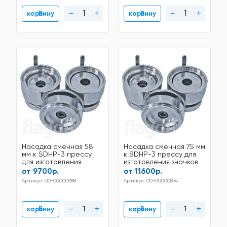
-
+
-
+
В корзину
В корзину
Насадка сменная 58
Насадка сменная 75 мм
мм к SDHP-3 прессу
к SDHP-3 прессу для
для изготовления
изготовления значков
значков
от 9700р.
от 11600р.
Артикул: 00-00000988
Артикул: 00-00000874
-
+
-
+
В корзину
В корзину