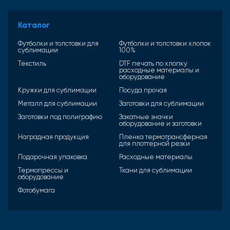
Каталог
Футболки и толстовки для
Футболки и толстовки хлопок
сублимации
100%
Текстиль
DTF печать по хлопку
расходные материалы и
оборудование
Кружки для сублимации
Посуда прочая
Металл для сублимации
Заготовки для сублимации
Заготовки под полиграфию
Закатные значки
оборудование и заготовки
Наградная продукция
Пленка термотрансферная
для плоттерной резки
Подарочная упаковка
Расходные материалы
Термопрессы и
Ткани для сублимации
оборудование
Фотобумага