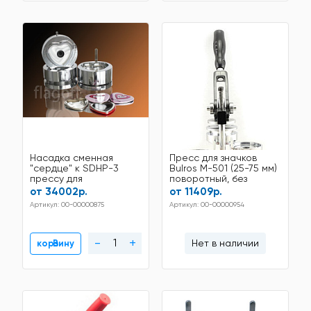
Насадка сменная
Пресс для значков
"сердце" к SDHP-3
Bulros M-501 (25-75 мм)
прессу для
поворотный, без
изготовления значков
инструмента
от 34002р.
от 11409р.
Артикул: 00-00000875
Артикул: 00-00000954
-
+
Нет в наличии
В корзину