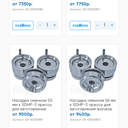
значков
от 7350р.
от 7750р.
Артикул: 00-00000986
Артикул: 00-00000871
-
+
-
+
В корзину
В корзину
Насадка сменная 50
Насадка сменная 56 мм
мм к SDHP-3 прессу
к SDHP-3 прессу для
для изготовления
изготовления значков
значков
от 9000р.
от 9400р.
Артикул: 00-00000987
Артикул: 00-00000873