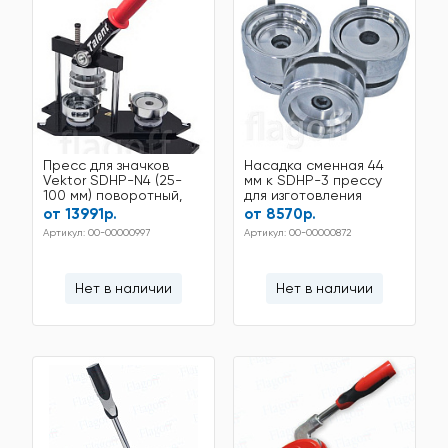
Пресс для значков
Насадка сменная 44
Vektor SDHP-N4 (25-
мм к SDHP-3 прессу
100 мм) поворотный,
для изготовления
без инструмента
значков
от 13991р.
от 8570р.
Артикул: 00-00000997
Артикул: 00-00000872
Нет в наличии
Нет в наличии