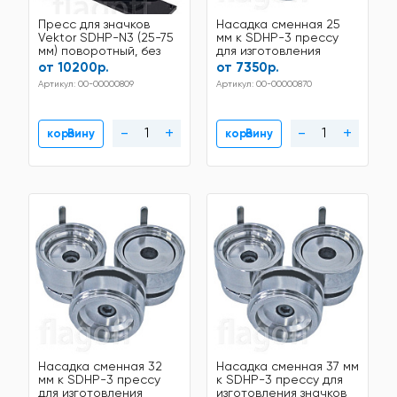
Пресс для значков
Насадка сменная 25
Vektor SDHP-N3 (25-75
мм к SDHP-3 прессу
мм) поворотный, без
для изготовления
инструмента
значков
от 10200р.
от 7350р.
Артикул: 00-00000809
Артикул: 00-00000870
-
+
-
+
В корзину
В корзину
Насадка сменная 32
Насадка сменная 37 мм
мм к SDHP-3 прессу
к SDHP-3 прессу для
для изготовления
изготовления значков