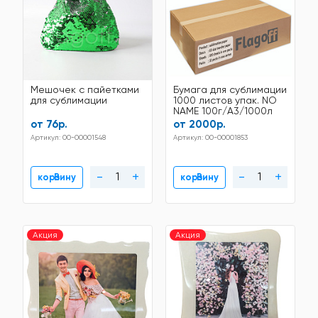
Мешочек с пайетками
Бумага для сублимации
для сублимации
1000 листов упак. NO
NAME 100г/A3/1000л
от 76р.
от 2000р.
Артикул: 00-00001548
Артикул: 00-00001853
-
+
-
+
В корзину
В корзину
Акция
Акция