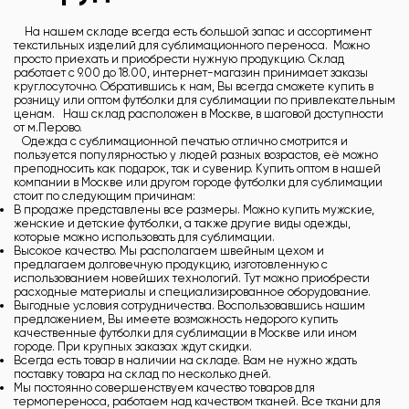
На нашем складе всегда есть большой запас и ассортимент
текстильных изделий для сублимационного переноса. Можно
просто приехать и приобрести нужную продукцию. Склад
работает с 9.00 до 18.00, интернет-магазин принимает заказы
круглосуточно. Обратившись к нам, Вы всегда сможете купить в
розницу или оптом футболки для сублимации по привлекательным
ценам. Наш склад расположен в Москве, в шаговой доступности
от м.Перово.
Одежда с сублимационной печатью отлично смотрится и
пользуется популярностью у людей разных возрастов, её можно
преподносить как подарок, так и сувенир. Купить оптом в нашей
компании в Москве или другом городе футболки для сублимации
стоит по следующим причинам:
В продаже представлены все размеры. Можно купить мужские,
женские и детские футболки, а также другие виды одежды,
которые можно использовать для сублимации.
Высокое качество. Мы располагаем швейным цехом и
предлагаем долговечную продукцию, изготовленную с
использованием новейших технологий. Тут можно приобрести
расходные материалы и специализированное оборудование.
Выгодные условия сотрудничества. Воспользовавшись нашим
предложением, Вы имеете возможность недорого купить
качественные футболки для сублимации в Москве или ином
городе. При крупных заказах ждут скидки.
Всегда есть товар в наличии на складе. Вам не нужно ждать
поставку товара на склад по несколько дней.
Мы постоянно совершенствуем качество товаров для
термопереноса, работаем над качеством тканей. Все ткани для