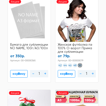
Акция
Акция
Бумага для сублимации
Женская футболка пэ
NO NAME, 100г/A3/100л
100% О-ворот Прима
для сублимации
от 350р.
от 79р.
Артикул: 00-00000365
Артикул: 00-00000079
42
44
46
48
50
-
+
-
+
В корзину
В корзину
Акция
Акция