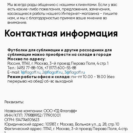
Мы всегда рады общению с нашими клиентами. Если у вас
есть какие-либо пожелания, предложения, замечания,
касающиеся работы нашего Интернет-магазина - пишите
нам, и мы с благодарностью примем ваше мнение во
внимание.
Контактная информация
Футболки для сублимации и другие расходники для
сублимации можно приобрести на складе в городе
Москва по адресу:
Россия, 111141, г. Москва, 3-й проезд Перова Поля, 4 стр. 1
Тел.: (495) 77-88-106, +7 (977) 600-55-88
E-mail:
1@flagoff.ru
,
2@flagoff.ru
,
3@flagoff.ru
Режим работы офиса и склада:
пн-пт 10.00 - 18.00 (без
перерыва на обед)
сб-вс выходной
Реквизиты:
Название компании: ООО «ТД Флагофф»
ИНН/КПП: 7719889952/771901001
ОГРН: 5147746105623
Юридический адрес: 105187, г. Москва, Вольная ул., д. 28, стр. 10
Фактический адрес: 111141, г. Москва, 3-й проезд Перова Поля, 4 стр.