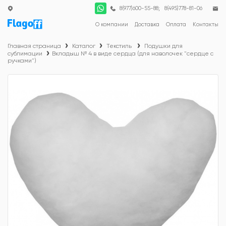
;
8(977)600-55-88
8(495)778-81-06
О компании
Доставка
Оплата
Контакты
Главная страница
Каталог
Текстиль
Подушки для
сублимации
Вкладыш № 4 в виде сердца (для наволочек "сердце с
ручками")