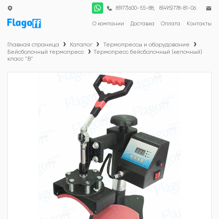
;
8(977)600-55-88
8(495)778-81-06
О компании
Доставка
Оплата
Контакты
Главная страница
Каталог
Термопрессы и оборудование
Бейсболочный термопресс
Термопресс бейсболочный (кепочный)
класс "В"