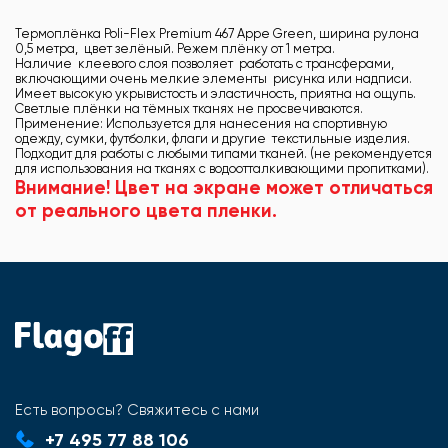
Термоплёнка Poli-Flex Premium 467 Appe Green, ширина рулона
0,5 метра, цвет зелёный. Режем плёнку от 1 метра.
Наличие клеевого слоя позволяет работать с трансферами,
включающими очень мелкие элементы рисунка или надписи.
Имеет высокую укрывистость и эластичность, приятна на ощупь.
Светлые плёнки на тёмных тканях не просвечиваются.
Применение: Используется для нанесения на спортивную
одежду, сумки, футболки, флаги и другие текстильные изделия.
Подходит для работы с любыми типами тканей. (не рекомендуется
для использования на тканях с водоотталкивающими пропитками).
Внимание! Цвет на экране может отличаться
от реального цвета пленки.
Есть вопросы? Свяжитесь с нами
+7 495 77 88 106