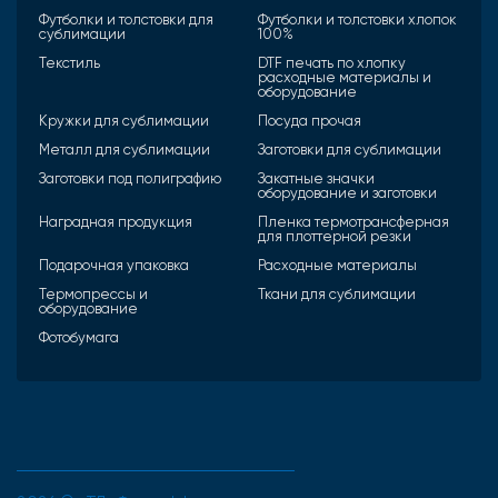
Футболки и толстовки для
Футболки и толстовки хлопок
сублимации
100%
Текстиль
DTF печать по хлопку
расходные материалы и
оборудование
Кружки для сублимации
Посуда прочая
Металл для сублимации
Заготовки для сублимации
Заготовки под полиграфию
Закатные значки
оборудование и заготовки
Наградная продукция
Пленка термотрансферная
для плоттерной резки
Подарочная упаковка
Расходные материалы
Термопрессы и
Ткани для сублимации
оборудование
Фотобумага