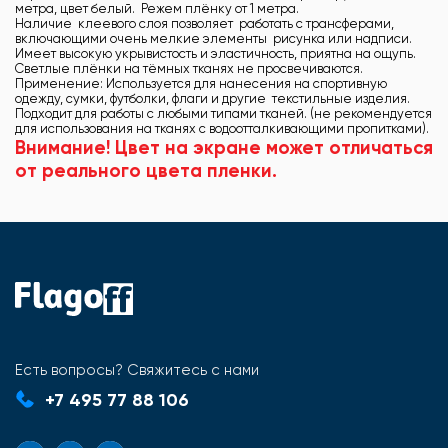
метра, цвет белый. Режем плёнку от 1 метра.
Наличие клеевого слоя позволяет работать с трансферами,
включающими очень мелкие элементы рисунка или надписи.
Имеет высокую укрывистость и эластичность, приятна на ощупь.
Светлые плёнки на тёмных тканях не просвечиваются.
Применение: Используется для нанесения на спортивную
одежду, сумки, футболки, флаги и другие текстильные изделия.
Подходит для работы с любыми типами тканей. (не рекомендуется
для использования на тканях с водоотталкивающими пропитками).
Внимание! Цвет на экране может отличаться
от реального цвета пленки.
Есть вопросы? Свяжитесь с нами
+7 495 77 88 106