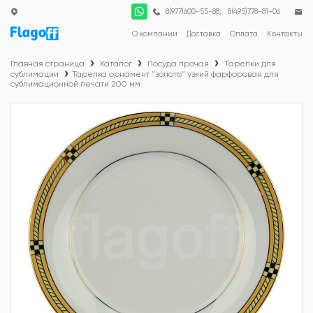
;
8(977)600-55-88
8(495)778-81-06
О компании
Доставка
Оплата
Контакты
Главная страница
Каталог
Посуда прочая
Тарелки для
сублимации
Тарелка орнамент "золото" узкий фарфоровая для
сублимационной печати 200 мм