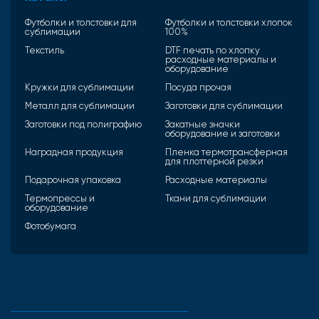
Футболки и толстовки для
Футболки и толстовки хлопок
сублимации
100%
Текстиль
DTF печать по хлопку
расходные материалы и
оборудование
Кружки для сублимации
Посуда прочая
Металл для сублимации
Заготовки для сублимации
Заготовки под полиграфию
Закатные значки
оборудование и заготовки
Наградная продукция
Пленка термотрансферная
для плоттерной резки
Подарочная упаковка
Расходные материалы
Термопрессы и
Ткани для сублимации
оборудование
Фотобумага