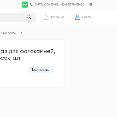
8(977)600-55-88
;
8(495)778-81-06
Корзина
Войти
чных досок, шт
ая для фотокамней,
сок, шт
Подписаться