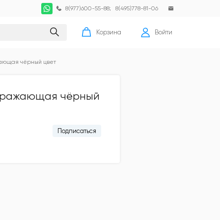
8(977)600-55-88
;
8(495)778-81-06
Корзина
Войти
ающая чёрный цвет
тражающая чёрный
Подписаться