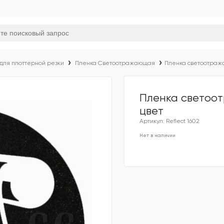
для плоттерной резки
Пленка Светоотражающая
Пленка светоотраж
Пленка светоо
цвет
Артикул: Reflect 1602
Нет в наличии