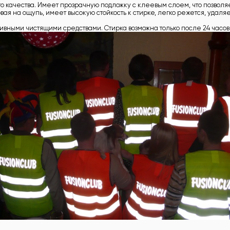
о качества. Имеет прозрачную подложку с клеевым слоем, что позволя
ая на ощупь, имеет высокую стойкость к стирке, легко режется, удаля
сивными чистящими средствами. Стирка возможна только после 24 часо