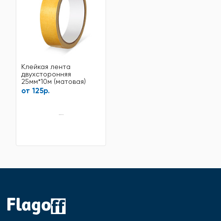
Клейкая лента
двухсторонняя
25мм*10м (матовая)
от 125р.
нет в наличии