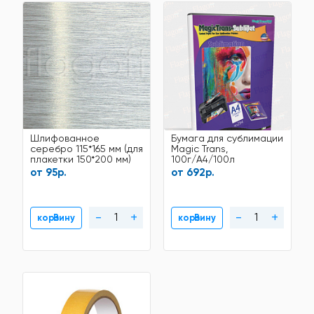
Шлифованное
Бумага для сублимации
серебро 115*165 мм (для
Magic Trans,
плакетки 150*200 мм)
100г/A4/100л
алюминий для
от 95р.
от 692р.
сублимации
-
+
-
+
В корзину
В корзину