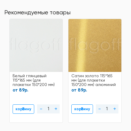
Рекомендуемые товары
Белый глянцевый
Сатин золото 115*165
115*165 мм (для
мм (для плакетки
плакетки 150*200 мм)
150*200 мм) алюминий
алюминий для
для сублимации
от 89р.
от 89р.
сублимации
-
+
-
+
В корзину
В корзину