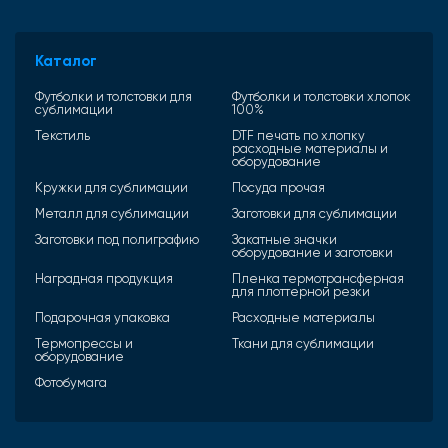
Каталог
Футболки и толстовки для
Футболки и толстовки хлопок
сублимации
100%
Текстиль
DTF печать по хлопку
расходные материалы и
оборудование
Кружки для сублимации
Посуда прочая
Металл для сублимации
Заготовки для сублимации
Заготовки под полиграфию
Закатные значки
оборудование и заготовки
Наградная продукция
Пленка термотрансферная
для плоттерной резки
Подарочная упаковка
Расходные материалы
Термопрессы и
Ткани для сублимации
оборудование
Фотобумага