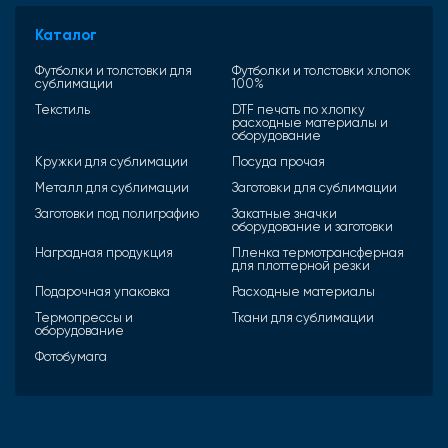
Каталог
Футболки и толстовки для
Футболки и толстовки хлопок
сублимации
100%
Текстиль
DTF печать по хлопку
расходные материалы и
оборудование
Кружки для сублимации
Посуда прочая
Металл для сублимации
Заготовки для сублимации
Заготовки под полиграфию
Закатные значки
оборудование и заготовки
Наградная продукция
Пленка термотрансферная
для плоттерной резки
Подарочная упаковка
Расходные материалы
Термопрессы и
Ткани для сублимации
оборудование
Фотобумага