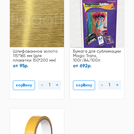
Шлифованное золото
Бумага для сублимации
115*165 мм (для
Magic Trans,
плакетки 150*200 мм)
100г/A4/100л
алюминий для
от 95р.
от 692р.
сублимации ¶
-
+
-
+
В корзину
В корзину