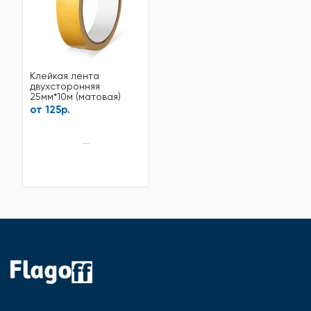
Клейкая лента
двухсторонняя
25мм*10м (матовая)
от 125р.
нет в наличии