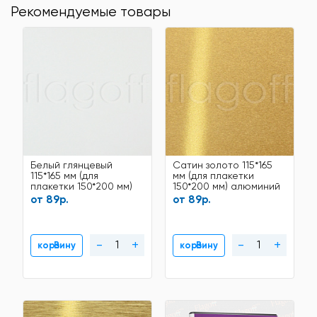
Рекомендуемые товары
Белый глянцевый
Сатин золото 115*165
115*165 мм (для
мм (для плакетки
плакетки 150*200 мм)
150*200 мм) алюминий
алюминий для
для сублимации
от 89р.
от 89р.
сублимации
-
+
-
+
В корзину
В корзину