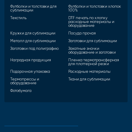
Футболки и толстовки для
Футболки и толстовки хлопок
сублимации
100%
Текстиль
DTF печать по хлопку
расходные материалы и
оборудование
Кружки для сублимации
Посуда прочая
Металл для сублимации
Заготовки для сублимации
Заготовки под полиграфию
Закатные значки
оборудование и заготовки
Наградная продукция
Пленка термотрансферная
для плоттерной резки
Подарочная упаковка
Расходные материалы
Термопрессы и
Ткани для сублимации
оборудование
Фотобумага