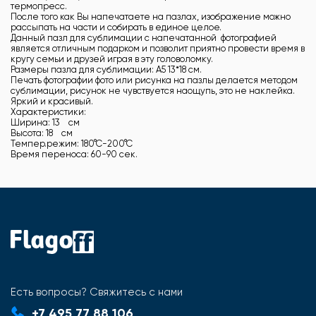
термопресс.
После того как Вы напечатаете на пазлах, изображение можно
рассыпать на части и собирать в единое целое.
Данный пазл для сублимации с напечатанной фотографией
является отличным подарком и позволит приятно провести время в
кругу семьи и друзей играя в эту головоломку.
Размеры пазла для сублимации: А5 13*18 см.
Печать фотографии фото или рисунка на пазлы делается методом
сублимации, рисунок не чувствуется наощупь, это не наклейка.
Яркий и красивый.
Характеристики:
Ширина: 13 см
Высота: 18 см
Темпер.режим: 180°С-200°С
Время переноса: 60-90 сек.
Есть вопросы? Свяжитесь с нами
+7 495 77 88 106