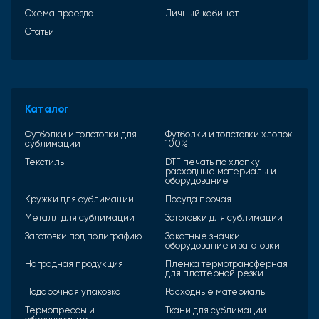
Схема проезда
Личный кабинет
Статьи
Каталог
Футболки и толстовки для
Футболки и толстовки хлопок
сублимации
100%
Текстиль
DTF печать по хлопку
расходные материалы и
оборудование
Кружки для сублимации
Посуда прочая
Металл для сублимации
Заготовки для сублимации
Заготовки под полиграфию
Закатные значки
оборудование и заготовки
Наградная продукция
Пленка термотрансферная
для плоттерной резки
Подарочная упаковка
Расходные материалы
Термопрессы и
Ткани для сублимации