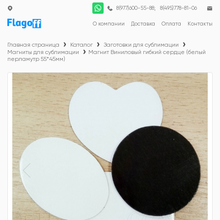
;
8(977)600-55-88
8(495)778-81-06
О компании
Доставка
Оплата
Контакты
Главная страница
Каталог
Заготовки для сублимации
Магниты для сублимации
Магнит Виниловый гибкий сердце (белый
перламутр 55*45мм)