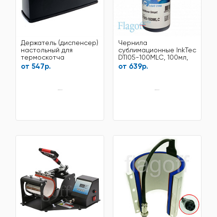
Держатель (диспенсер)
Чернила
настольный для
сублимационные InkTec
термоскотча
DTI05-100MLC, 100мл,
Light Cyan
от 547р.
от 639р.
нет в наличии
нет в наличии