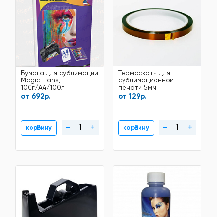
Бумага для сублимации
Термоскотч для
Magic Trans,
сублимационной
100г/A4/100л
печати 5мм
от 692р.
от 129р.
-
+
-
+
В корзину
В корзину