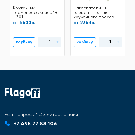
Кружечный
Нагревательный
термопресс класс "В"
элемент 11oz для
- 301
кружечного пресса
ST130, SB04B, штекер
от 6400р.
от 2343р.
мама, тип крепления-
(П)
-
+
-
+
В корзину
В корзину
Есть вопросы? Свяжитесь с нами
+7 495 77 88 106