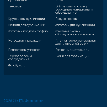
сублимации
100%
Текстиль
DTF печать по хлопку
расходные материалы и
оборудование
Кружки для сублимации
Посуда прочая
Металл для сублимации
Заготовки для сублимации
Заготовки под полиграфию
Закатные значки
оборудование и заготовки
Наградная продукция
Пленка термотрансферная
для плоттерной резки
Подарочная упаковка
Расходные материалы
Термопрессы и
Ткани для сублимации
оборудование
Фотобумага
2026 © «ТД. Флагофф»