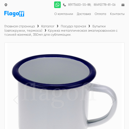
;
8(977)600-55-88
8(495)778-81-06
О компании
Доставка
Оплата
Контакты
Главная страница
Каталог
Посуда прочая
Бутылки
(автокружки, термоса)
Кружка металлическая эмалированная с
т.синей каемкой, 350мл для сублимации.