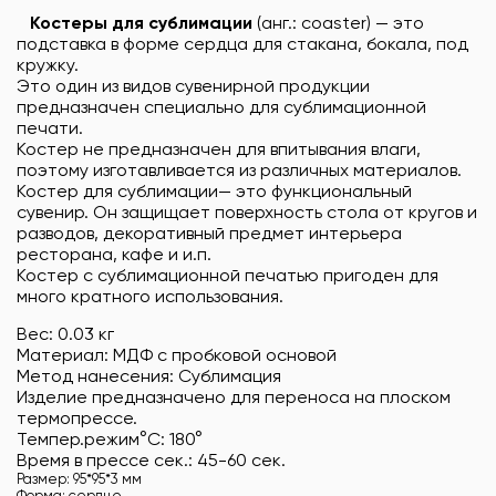
Костеры для сублимации
(анг.: coaster) — это
подставка в форме сердца для стакана, бокала, под
кружку.
Это один из видов сувенирной продукции
предназначен специально для сублимационной
печати.
Костер не предназначен для впитывания влаги,
поэтому изготавливается из различных материалов.
Костер для сублимации— это функциональный
сувенир. Он защищает поверхность стола от кругов и
разводов, декоративный предмет интерьера
ресторана, кафе и и.п.
Костер с сублимационной печатью пригоден для
много кратного использования.
Вес: 0.03 кг
Материал: МДФ с пробковой основой
Метод нанесения: Сублимация
Изделие предназначено для переноса на плоском
термопрессе.
Темпер.режим°C: 180°
Время в прессе сек.: 45-60 сек.
Размер: 95*95*3 мм
Форма: сердце