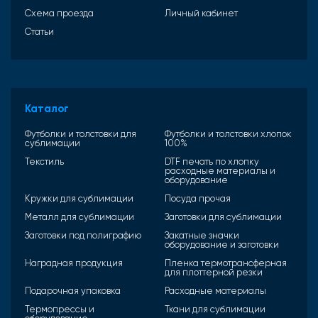
Схема проезда
Личный кабинет
Статьи
Каталог
Футболки и толстовки для
Футболки и толстовки хлопок
сублимации
100%
Текстиль
DTF печать по хлопку
расходные материалы и
оборудование
Кружки для сублимации
Посуда прочая
Металл для сублимации
Заготовки для сублимации
Заготовки под полиграфию
Закатные значки
оборудование и заготовки
Наградная продукция
Пленка термотрансферная
для плоттерной резки
Подарочная упаковка
Расходные материалы
Термопрессы и
Ткани для сублимации