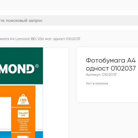
мага А4 Lomond 180/25л мат. одност 0102037
Фотобумага А4 
одност 0102037
Артикул: 0102037
Нет в наличии