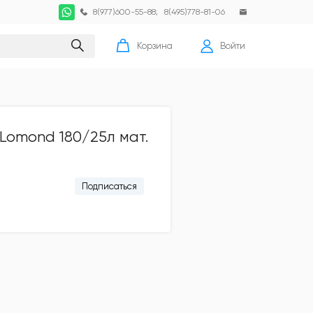
8(977)600-55-88
;
8(495)778-81-06
Корзина
Войти
Lomond 180/25л мат.
Подписаться