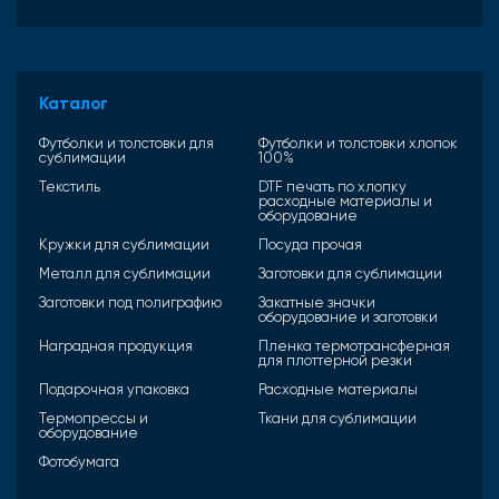
Каталог
Футболки и толстовки для
Футболки и толстовки хлопок
сублимации
100%
Текстиль
DTF печать по хлопку
расходные материалы и
оборудование
Кружки для сублимации
Посуда прочая
Металл для сублимации
Заготовки для сублимации
Заготовки под полиграфию
Закатные значки
оборудование и заготовки
Наградная продукция
Пленка термотрансферная
для плоттерной резки
Подарочная упаковка
Расходные материалы
Термопрессы и
Ткани для сублимации
оборудование
Фотобумага