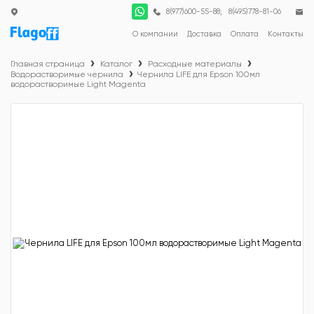
;
8(977)600-55-88
8(495)778-81-06
О компании
Доставка
Оплата
Контакты
Главная страница
Каталог
Расходные материалы
Водорастворимые чернила
Чернила LIFE для Epson 100мл
водорастворимые Light Magenta