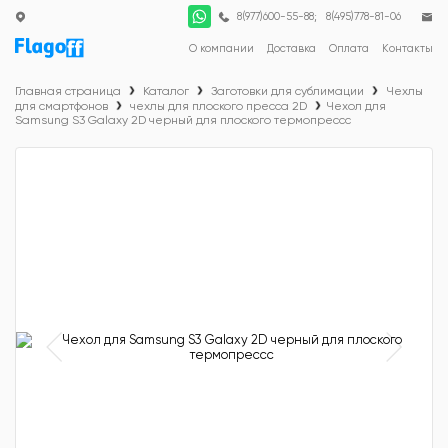
;
8(977)600-55-88
8(495)778-81-06
О компании
Доставка
Оплата
Контакты
Главная страница
Каталог
Заготовки для сублимации
Чехлы
для смартфонов
чехлы для плоского пресса 2D
Чехол для
Samsung S3 Galaxy 2D черный для плоского термопрессc