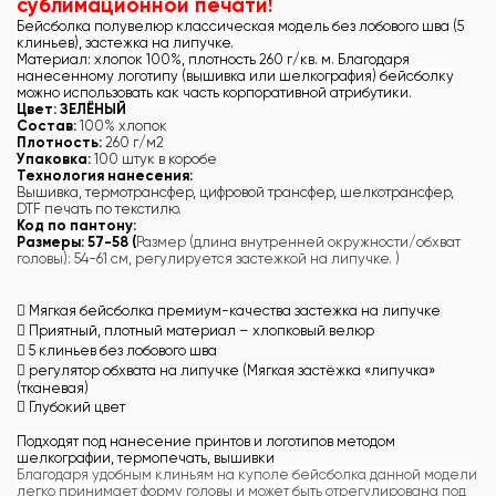
сублимационной печати!
Бейсболка полувелюр классическая модель без лобового шва (5
клиньев), застежка на липучке.
Материал: хлопок 100%, плотность 260 г/кв. м. Благодаря
нанесенному логотипу (вышивка или шелкография) бейсболку
можно использовать как часть корпоративной атрибутики.
Цвет: ЗЕЛЁНЫЙ
Состав:
100% хлопок
Плотность:
260 г/м2
Упаковка:
100 штук в коробе
Технология нанесения:
Вышивка, термотрансфер, цифровой трансфер, шелкотрансфер,
DTF
печать по текстилю.
Код по пантону:
Размеры: 57-58 (
Размер (длина внутренней окружности/обхват
головы): 54-61 см, регулируется застежкой на липучке. )
 Мягкая бейсболка премиум-качества застежка на липучке
 Приятный, плотный материал – хлопковый велюр
 5 клиньев без лобового шва
 регулятор обхвата на липучке (
Мягкая застёжка «липучка»
(тканевая)

Глубокий цвет
Подходят под нанесение принтов и логотипов методом
шелкографии, термопечать, вышивки
Благодаря удобным клиньям на куполе бейсболка данной модели
легко принимает форму головы и может быть отрегулирована под