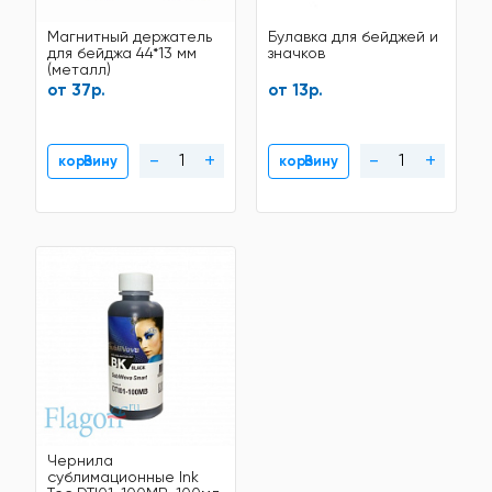
Магнитный держатель
Булавка для бейджей и
для бейджа 44*13 мм
значков
(металл)
от 37р.
от 13р.
-
+
-
+
В корзину
В корзину
Чернила
сублимационные Ink