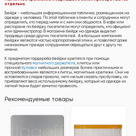
отдельно.
Бейдж - небольшая информационная табличка, размещенная на
одежде у человека. По этой табличке клиенты и сотрудники могут
определить, кто перед ними и с кем они общаются. В кафе или
ресторане по бейджу посетители могут определить, кто официант
или администратор. В магазине бейдж на одежде выделит
продавца среди других посетителей. А в больших компаниях
бейджи являются частью корпоративной этики, и позволяют даже
незнакомым прежде сотрудникам обращаться друг к другу по
имени.
К предметам гардероба бейджи крепятся при помощи
специального
магнитного держателя
, клипсы или
прочной
булавки
небольших размеров. Более практичными и
востребованными являются клипсы, магнитные крепежи. Они не
оставляются следов прокола, чего нельзя сказать про булавку, но
прибавляют веса используемому бейджу, который на одежде из
легкой ткани будет заметно провисать.
Рекомендуемые товары