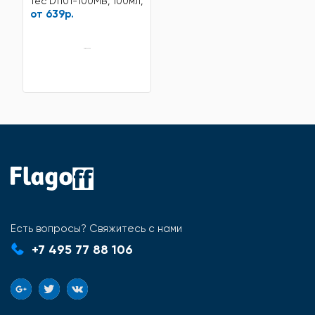
Tec DTI01-100MB, 100мл,
Black
от 639р.
нет в наличии
Есть вопросы? Свяжитесь с нами
+7 495 77 88 106