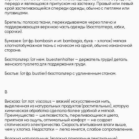
переда и являющаяся припуском на застежку. Правый или левый
край застегивающейся спереди одежды, обычно с петлями или
пуговицами.
Бретель: полоска ткани, перекидываемая через плечо и
поддерживающая верхнюю часть одежды (бюстгалтера, юбки,
сорочки).
Бумазея: (от фр. bombasin и ит. bambagia, букв. - хлопок) мягкая
хлопчатобумажная ткань с начесом на одной, обычно изнаночной
стороне.
Бюстгальтер: (от нем. buestenhalter — держатель груди) деталь
женского туалета для поддержания груди.
Бюстье: (от фр. bustier) бюстгальтер с удлиненным станом.
В
Вискоза: (от лат. viscosus — вязкий) искусственная нить,
выделенная из натуральных продуктов (растительных), которую
химическая обработка сделала более удобной и мягкой.
Преимущества — шелковистость, переливающиеся цвета,
приятная на ощупь, оптимальный комфорт — не создает
статического электричества. Скорость впитывания влаги выше,
чем у хлопка. Недостатки — легко мнется, слабое сопротивление.
Волокна натуральные: (волокна природные текстильные),