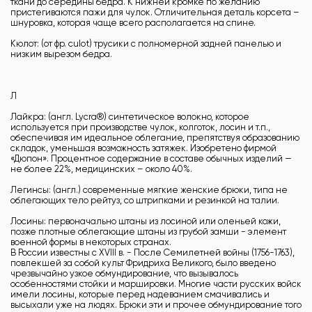
ткани до середины бедра. К нижней кромке по желанию
пристегиваются пажи для чулок. Отличительная деталь корсета –
шнуровка, которая чаще всего располагается на спине.
Кюлот: (от фр. culot) трусики с полномерной задней панелью и
низким вырезом бедра.
Л
Лайкра: (англ. Lycra®) синтетическое волокно, которое
используется при производстве чулок, колготок, лосин и т.п.,
обеспечивая им идеальное облегание, препятствуя образованию
складок, уменьшая возможность затяжек. Изобретено фирмой
«Дюпон». Процентное содержание в составе обычных изделий —
не более 22%, медицинских – около 40%.
Легинсы: (англ.) современные мягкие женские брюки, типа не
облегающих тело рейтуз, со штрипками и резинкой на талии.
Лосины: первоначально штаны из лосиной или оленьей кожи,
позже плотные облегающие штаны из грубой замши - элемент
военной формы в некоторых странах.
В России известны с XVIII в. - После Семилетней войны (1756-1763),
повлекшей за собой культ Фридриха Великого, было введено
чрезвычайно узкое обмундирование, что вызывалось
особенностями стойки и маршировки. Многие части русских войск
имели лосины, которые перед надеванием смачивались и
высыхали уже на людях. Брюки эти и прочее обмундирование того