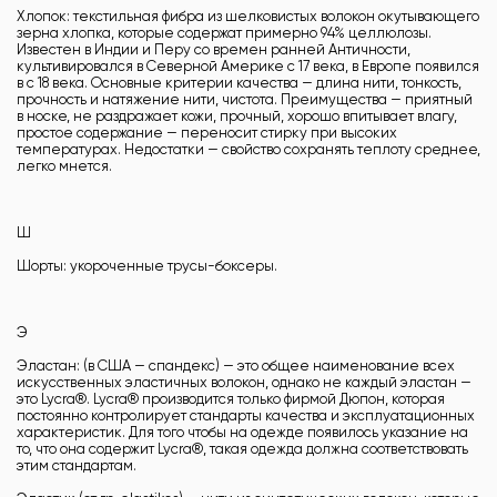
Хлопок: текстильная фибра из шелковистых волокон окутывающего
зерна хлопка, которые содержат примерно 94% целлюлозы.
Известен в Индии и Перу со времен ранней Античности,
культивировался в Северной Америке с 17 века, в Европе появился
в с 18 века. Основные критерии качества — длина нити, тонкость,
прочность и натяжение нити, чистота. Преимущества — приятный
в носке, не раздражает кожи, прочный, хорошо впитывает влагу,
простое содержание — переносит стирку при высоких
температурах. Недостатки — свойство сохранять теплоту среднее,
легко мнется.
Ш
Шорты: укороченные трусы-боксеры.
Э
Эластан: (в США — спандекс) — это общее наименование всех
искусственных эластичных волокон, однако не каждый эластан —
это Lycra®. Lycra® производится только фирмой Дюпон, которая
постоянно контролирует стандарты качества и эксплуатационных
характеристик. Для того чтобы на одежде появилось указание на
то, что она содержит Lycra®, такая одежда должна соответствовать
этим стандартам.