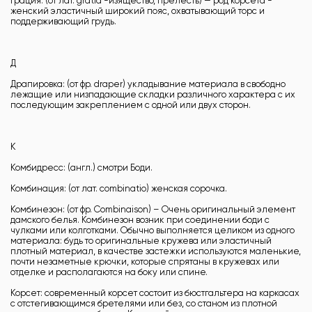
Грация: (от лат. gratia -изящество, прелесть) — род корсета -
женский эластичный широкий пояс, охватывающий торс и
поддерживающий грудь.
Д
Драпировка: (от фр. draper) укладывание материала в свободно
лежащие или низпадающие складки различного характера с их
последующим закреплением с одной или двух сторон.
К
Комбидресс: (англ.) смотри Боди.
Комбинация: (от лат. combinatio) женская сорочка.
Комбинезон: (от фр. Combinaison) – Очень оригинальный элемент
дамского белья. Комбинезон возник при соединении боди с
чулками или колготками. Обычно выполняется целиком из одного
материала: будь то оригинальные кружева или эластичный
плотный материал, в качестве застежки используются маленькие,
почти незаметные крючки, которые спрятаны в кружевах или
отделке и располагаются на боку или спине.
Корсет: современный корсет состоит из бюстгальтера на каркасах
с отстегивающимся бретелями или без, со станом из плотной