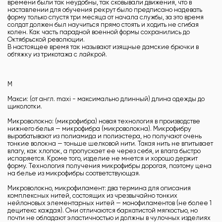
времени были так неудобны, так сковывали движения, что в
наставлении для обучения рекрут было предписано надевать
форму только спустя три месяца от начала службы, за это время
солдат должен был научиться прямо стоять и ходить не сгибая
колен. Как часть парадной военной формы сохранились до
Октябрьской революции.
В настоящее время так называют изящные дамские брючки в
обтяжку из трикотажа с лайкрой.
М
Макси: (от англ. maxi - максимально длинный) длина одежды до
щиколотки.
Микроволокно: (микрофибра) новая технология в производстве
нижнего белья — микрофибра (микроволокна). Микрофибру
вырабатывают из полиамида и полиэстера, но получают очень
тонкие волокна — тоньше шелковой нити. Такая нить не впитывает
влагу, как хлопок, а пропускает ее через себя, и влага быстро
испаряется. Кроме того, изделие не мнется и хорошо держит
форму. Технология получения микрофибры дорогая, поэтому цена
на белье из микрофибры соответствующая.
Микроволокно, микрофиламент: два термина для описания
комплексных нитей, состоящих из чрезвычайно тонких
нейлоновых элементарных нитей — монофиламентов (не более 1
децитекс каждая). Они отличаются бархатистой мягкостью, но
почти не обладают эластичностью и должны в чулочных изделиях