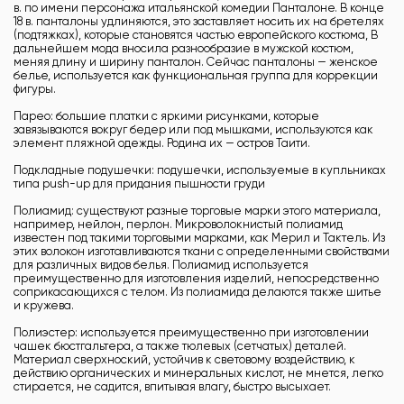
в. по имени персонажа итальянской комедии Панталоне. В конце
18 в. панталоны удлиняются, это заставляет носить их на бретелях
(подтяжках), которые становятся частью европейского костюма, В
дальнейшем мода вносила разнообразие в мужской костюм,
меняя длину и ширину панталон. Сейчас панталоны — женское
белье, используется как функциональная группа для коррекции
фигуры.
Парео: большие платки с яркими рисунками, которые
завязываются вокруг бедер или под мышками, используются как
элемент пляжной одежды. Родина их — остров Таити.
Подкладные подушечки: подушечки, используемые в купльниках
типа push-up для придания пышности груди
Полиамид: существуют разные торговые марки этого материала,
например, нейлон, перлон. Микроволокнистый полиамид
известен под такими торговыми марками, как Мерил и Тактель. Из
этих волокон изготавливаются ткани с определенными свойствами
для различных видов белья. Полиамид используется
преимущественно для изготовления изделий, непосредственно
соприкасающихся с телом. Из полиамида делаются также шитье
и кружева.
Полиэстер: используется преимущественно при изготовлении
чашек бюстгальтера, а также тюлевых (сетчатых) деталей.
Материал сверхноский, устойчив к световому воздействию, к
действию органических и минеральных кислот, не мнется, легко
стирается, не садится, впитывая влагу, быстро высыхает.