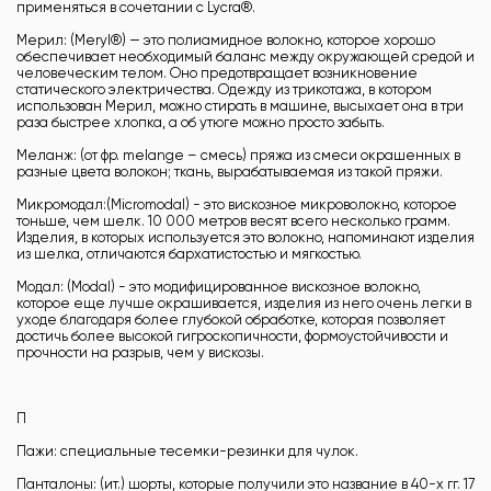
применяться в сочетании с Lycra®.
Мерил: (Meryl®) — это полиамидное волокно, которое хорошо
обеспечивает необходимый баланс между окружающей средой и
человеческим телом. Оно предотвращает возникновение
статического электричества. Одежду из трикотажа, в котором
использован Мерил, можно стирать в машине, высыхает она в три
раза быстрее хлопка, а об утюге можно просто забыть.
Меланж: (от фр. melange – смесь) пряжа из смеси окрашенных в
разные цвета волокон; ткань, вырабатываемая из такой пряжи.
Микромодал:(Micromodal) - это вискозное микроволокно, которое
тоньше, чем шелк. 10 000 метров весят всего несколько грамм.
Изделия, в которых используется это волокно, напоминают изделия
из шелка, отличаются бархатистостью и мягкостью.
Модал: (Modal) - это модифицированное вискозное волокно,
которое еще лучше окрашивается, изделия из него очень легки в
уходе благодаря более глубокой обработке, которая позволяет
достичь более высокой гигроскопичности, формоустойчивости и
прочности на разрыв, чем у вискозы.
П
Пажи: специальные тесемки-резинки для чулок.
Панталоны: (ит.) шорты, которые получили это название в 40-х гг. 17