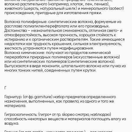
волокна растительного (например, хлопок, лен, пенька),
животного (шерсть, натуральный шелк) и минерального (асбест)
происхождения, пригодные для изготовления пряжи.
Волокна полиэфирные: синтетические волокна, формуемые из
расплава полиэтилентерефталата или его производных.
Достоинства – незначительная сминаемость, отличная свето- и
атмосферостойкость, высокая прочность, хорошая стойкость к
истиранию и к органическим растворителям. Такие имеющиеся
недостатки как трудность крашения, сильная электризуемость,
жесткость устраняются путем модифицирования.
Волокна химические: получают из продуктов химической
переработки природных полимеров (искусственные волокна)
или из синтетических полимеров (синтетические волокна).
Выпускаются в виде мононити, штапельного волокна или пучка из
многих тонких нитей, соединенных путем крутки.
Г
Гарнитур: (от фр. garniture) набор предметов определенного
назначения, выполненных, как правило, из одного и того же
материала.
Гигроскопичность: (гигро+ от гp. skopeo смотрю, наблюдаю)
способность некоторых веществ и материалов поглощать влагу из
воздуха.