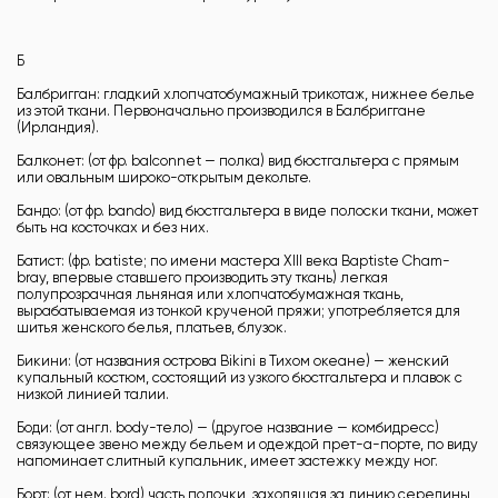
Б
Балбригган: гладкий хлопчатобумажный трикотаж, нижнее белье
из этой ткани. Первоначально производился в Балбриггане
(Ирландия).
Балконет: (от фр. balconnet — полка) вид бюстгальтера с прямым
или овальным широко-открытым декольте.
Бандо: (от фр. bando) вид бюстгальтера в виде полоски ткани, может
быть на косточках и без них.
Батист: (фр. batiste; по имени мастера XIII века Baptiste Cham-
bray, впервые ставшего производить эту ткань) легкая
полупрозрачная льняная или хлопчатобумажная ткань,
вырабатываемая из тонкой крученой пряжи; употребляется для
шитья женского белья, платьев, блузок.
Бикини: (от названия острова Bikini в Тихом океане) — женский
купальный костюм, состоящий из узкого бюстгальтера и плавок с
низкой линией талии.
Боди: (от англ. body-тело) — (другое название — комбидресс)
связующее звено между бельем и одеждой прет-а-порте, по виду
напоминает слитный купальник, имеет застежку между ног.
Борт: (от нем. bord) часть полочки, заходящая за линию середины