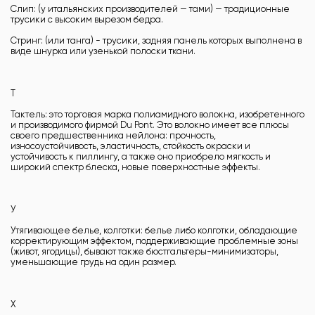
Слип: (у итальянских производителей — тами) — традиционные
трусики с высоким вырезом бедра.
Стринг: (или танга) - трусики, задняя панель которых выполнена в
виде шнурка или узенькой полоски ткани.
Т
Тактель: это торговая марка полиамидного волокна, изобретенного
и производимого фирмой Du Pont. Это волокно имеет все плюсы
своего предшественника нейлона: прочность,
износоустойчивость, эластичность, стойкость окраски и
устойчивость к пиллингу, а также оно приобрело мягкость и
широкий спектр блеска, новые поверхностные эффекты.
У
Утягивающее белье, колготки: белье либо колготки, обладающие
корректирующим эффектом, поддерживающие проблемные зоны
(живот, ягодицы), бывают также бюстгальтеры-минимизаторы,
уменьшающие грудь на один размер.
Х