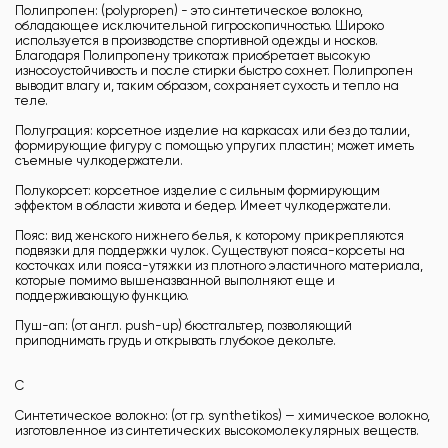
Полипропен: (polypropen) - это синтетическое волокно,
обладающее исключительной гигроскопичностью. Широко
используется в производстве спортивной одежды и носков.
Благодаря Полипропену трикотаж приобретает высокую
износоустойчивость и после стирки быстро сохнет. Полипропен
выводит влагу и, таким образом, сохраняет сухость и тепло на
теле.
Полуграция: корсетное изделие на каркасах или без до талии,
формирующие фигуру с помощью упругих пластин; может иметь
съемные чулкодержатели.
Полукорсет: корсетное изделие с сильным формирующим
эффектом в области живота и бедер. Имеет чулкодержатели.
Пояс: вид женского нижнего белья, к которому прикрепляются
подвязки для поддержки чулок. Существуют пояса-корсеты на
косточках или пояса-утяжки из плотного эластичного материала,
которые помимо вышеназванной выполняют еще и
поддерживающую функцию.
Пуш-ап: (от англ. push-up) бюстгальтер, позволяющий
приподнимать грудь и открывать глубокое декольте.
С
Синтетическое волокно: (от гр. synthetikos) — химическое волокно,
изготовленное из синтетических высокомолекулярных веществ.