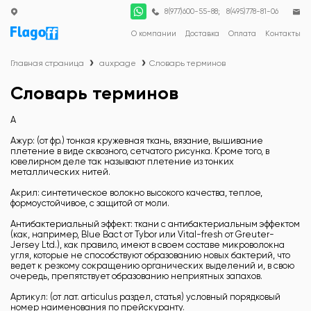
;
8(977)600-55-88
8(495)778-81-06
О компании
Доставка
Оплата
Контакты
Главная страница
auxpage
Словарь терминов
Словарь терминов
А
Ажур: (от фр.) тонкая кружевная ткань, вязание, вышивание
плетение в виде сквозного, сетчатого рисунка. Кроме того, в
ювелирном деле так называют плетение из тонких
металлических нитей.
Акрил: синтетическое волокно высокого качества, теплое,
формоустойчивое, с защитой от моли.
Антибактериальный эффект: ткани с антибактериальным эффектом
(как, например, Blue Bact от Tybor или Vital-fresh от Greuter-
Jersey Ltd.), как правило, имеют в своем составе микроволокна
угля, которые не способствуют образованию новых бактерий, что
ведет к резкому сокращению органических выделений и, в свою
очередь, препятствует образованию неприятных запахов.
Артикул: (от лат. articulus раздел, статья) условный порядковый
номер наименования по прейскуранту.