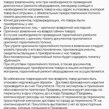
товара заявленному, или при необходимости проведения
диагностики/ремонта оборудования, менеджер сообщит о
необходимости направить товар в наш адрес в упаковке, в которой
товар был отгружен, с обязательным предоставлением полного
пакета документов, а именно:
Копий документов, подтверждающих, что товары были
приобретены у нас
Для юридических лиц – оригинал возвратной накладной;
Оригинал заявление на возврат/обмен товара;
В случае необходимости проведения гарантийного ремонта
оборудования, к данному пакету документов прилагается
оригинал гарантийного талона.
При утрате оригинала гарантийного талона в заявлении следует
указать просьбу о его восстановлении, приложив документы,
свидетельствующие о приобретении у нас товара.
Восстановленный гарантийный талон будет содержать пометку
«Дубликат».
При отсутствии гарантийного талона, а также документов,
подтверждающих приобретение товара в нашем интернет-
магазине, гарантийный ремонт оборудования не осуществляется.
Во избежание повреждений при возврате, товар должен быть
упакован надлежащим образом. Доставка бракованного изделия
производится за счет Покупателя. После экспертизы и признания
обоснованности претензии Продавец компенсирует расходы на
пересылку в одну сторону, до склада Продавца (Продавец
компенсирует расходы на перевозку от терминала до терминала
транспортной компании, доставка по городу до терминала ТК не
компенсируется). Покупатель выставляет счет за транспортные
расходы, которые погашаются Продавцом.