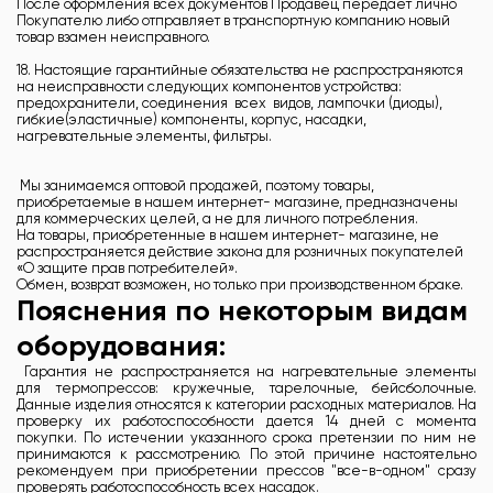
После оформления всех документов Продавец передает лично
Покупателю либо отправляет в транспортную компанию новый
товар взамен неисправного.
18. Настоящие гарантийные обязательства не распространяются
на неисправности следующих компонентов устройства:
предохранители, соединения всех видов, лампочки (диоды),
гибкие(эластичные) компоненты, корпус, насадки,
нагревательные элементы, фильтры.
Мы занимаемся оптовой продажей, поэтому товары,
приобретаемые в нашем интернет- магазине, предназначены
для коммерческих целей, а не для личного потребления.
На товары, приобретенные в нашем интернет- магазине, не
распространяется действие закона для розничных покупателей
«О защите прав потребителей».
Обмен, возврат возможен, но только при производственном браке.
Пояснения по некоторым видам
оборудования:
Гарантия не распространяется на нагревательные элементы
для термопрессов: кружечные, тарелочные, бейсболочные.
Данные изделия относятся к категории расходных материалов. На
проверку их работоспособности дается 14 дней с момента
покупки. По истечении указанного срока претензии по ним не
принимаются к рассмотрению. По этой причине настоятельно
рекомендуем при приобретении прессов "все-в-одном" сразу
проверять работоспособность всех насадок.