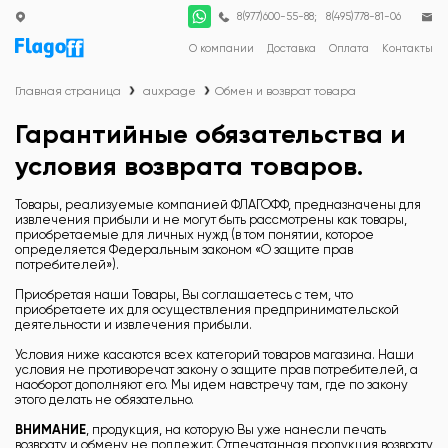
;
8(977)600-55-88
8(495)778-81-06
О компании
Доставка
Оплата
Контакты
Главная страница
auxpage
Обмен и возврат товара
Гарантийные обязательства и
условия возврата товаров.
Товары, реализуемые компанией ФЛАГОФФ, предназначены для
извлечения прибыли и не могут быть рассмотрены как товары,
приобретаемые для личных нужд (в том понятии, которое
определяется Федеральным законом «О защите прав
потребителей»).
Приобретая наши Товары, Вы соглашаетесь с тем, что
приобретаете их для осуществления предпринимательской
деятельности и извлечения прибыли.
Условия ниже касаются всех категорий товаров магазина. Наши
условия не противоречат закону о защите прав потребителей, а
наоборот дополняют его. Мы идем навстречу там, где по закону
этого делать не обязательно.
ВНИМАНИЕ
, продукция, на которую Вы уже нанесли печать
возврату и обмену не подлежит. Отпечатанная продукция возврату