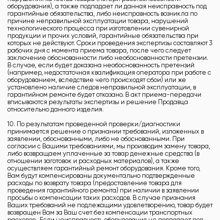
оборудования), а также подпадает ли данная неисправность под
гарантийные обязательства, либо неисправность возникла по
причине неправильной эксплуатации товара, нарушений
технологического процесса при изготовлении сувенирной
продукции и прочих условий, гарантийные обязательства при
которых не действуют. Сроки проведения экспертизы составляют 3
рабочих дня с момента приема товара, после чего следует
заключение обоснованности либо необоснованности претензии.
В случае, если будет доказана необоснованность претензий
(например, недостаточная квалификация оператора при работе с
оборудованием, вследствие чего происходят сбои) или же
установлено наличие следов неправильной эксплуатации, в
гарантийном ремонте будет отказано. В акт приема-передачи
вписываются результаты экспертизы и решение Продавца
относительно данного изделия.
10. По результатам проведенной проверки/диагностики
принимается решение о признании требований, изложенных в
заявлении, обоснованными, либо не обоснованными. При
согласии с Вашими требованиями, мы производим замену товара,
либо возвращаем уплаченные за товар денежные средства (в
отношении заготовок и расходных материалов), а также
осуществляем гарантийный ремонт оборудования. Кроме того,
Вам будут компенсированы документально подтвержденные
расходы по возврату товара (предоставление товара для
проведения гарантийного ремонта) при наличии в заявлении
просьбы о компенсации таких расходов. В случае признания
Ваших требований не подлежащими удовлетворению, товар будет
возвращен Вам за Ваш счет без компенсации транспортных
расходов. Если неисправность оборудования не подпадает под