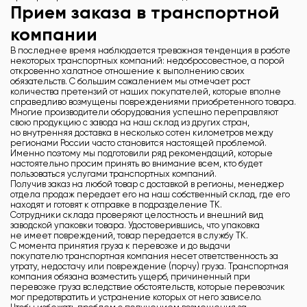
Прием заказа в транспортной
компании
В последнее время наблюдается тревожная тенденция в работе
некоторых транспортных компаний: недобросовестное, а порой
откровенно халатное отношение к выполнению своих
обязательств. С большим сожалением мы отмечает рост
количества претензий от наших покупателей, которые вполне
справедливо возмущены повреждениями приобретенного товара.
Многие производители оборудования успешно переправляют
свою продукцию с завода на наш склад из других стран,
но внутренняя доставка в несколько сотен километров между
регионами России часто становится настоящей проблемой.
Именно поэтому мы подготовили ряд рекомендаций, которые
настоятельно просим принять во внимание всем, кто будет
пользоваться услугами транспортных компаний.
Получив заказ на любой товар с доставкой в регионы, менеджер
отдела продаж передает его на наш собственный склад, где его
находят и готовят к отправке в подразделение ТК.
Сотрудники склада проверяют целостность и внешний вид
заводской упаковки товара. Удостоверившись, что упаковка
не имеет повреждений, товар передается в службу ТК.
С момента принятия груза к перевозке и до выдачи
покупателю транспортная компания несет ответственность за
утрату, недостачу или повреждение (порчу) груза. Транспортная
компания обязана возместить ущерб, причиненный при
перевозке груза вследствие обстоятельств, которые перевозчик
мог предотвратить и устранение которых от него зависело.