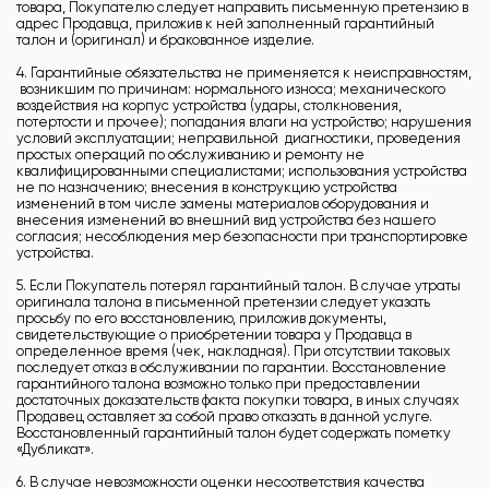
товара, Покупателю следует направить письменную претензию в
адрес Продавца, приложив к ней заполненный гарантийный
талон и (оригинал) и бракованное изделие.
4. Гарантийные обязательства не применяется к неисправностям,
возникшим по причинам: нормального износа; механического
воздействия на корпус устройства (удары, столкновения,
потертости и прочее); попадания влаги на устройство; нарушения
условий эксплуатации; неправильной диагностики, проведения
простых операций по обслуживанию и ремонту не
квалифицированными специалистами; использования устройства
не по назначению; внесения в конструкцию устройства
изменений в том числе замены материалов оборудования и
внесения изменений во внешний вид устройства без нашего
согласия; несоблюдения мер безопасности при транспортировке
устройства.
5. Если Покупатель потерял гарантийный талон. В случае утраты
оригинала талона в письменной претензии следует указать
просьбу по его восстановлению, приложив документы,
свидетельствующие о приобретении товара у Продавца в
определенное время (чек, накладная). При отсутствии таковых
последует отказ в обслуживании по гарантии. Восстановление
гарантийного талона возможно только при предоставлении
достаточных доказательств факта покупки товара, в иных случаях
Продавец оставляет за собой право отказать в данной услуге.
Восстановленный гарантийный талон будет содержать пометку
«Дубликат».
6. В случае невозможности оценки несоответствия качества