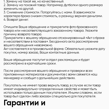
1. Замену на такой же, но качественный.
2. Замену на похожий товар. Например, футболки одного размера
заменить на другой.
3. Снижение стоимости. Поторгуйтесь с нами. В зависимости
характера брака снизим стоимость, а разницу вернем деньгами.
4. Возврат денег.
Опишите Ваше обращение и прикрепите фото бракованного
товара или несоответствующего заказанному товара. Укажите
причину возврата товара.
Прикрепите к вашему обращению отсканированный «Акт о браке
и несоответствии в поставке». Без данного акта рассмотрение
вашего обращения невозможно.
Акт составляется в произвольной форме. Обязательно укажите дату
покупки, номер заказа, Ваши контактные данные.
Ваше обращение поступит в отдел рекламации и будет
рассмотрено в кратчайшие сроки.
После рассмотрения вашего обращения и проверки всех
приложенных материалов и документов с вами свяжется наш
менеджер и сообщит о дальнейших действиях.
Покупатель не имеет права вернуть товар, в случае если товар
имеет индивидуально-определенные свойства и может быть
использован только данным покупателем. Иными словами, если
товар был сделан либо заказан специально для покупателя.
Гарантии и