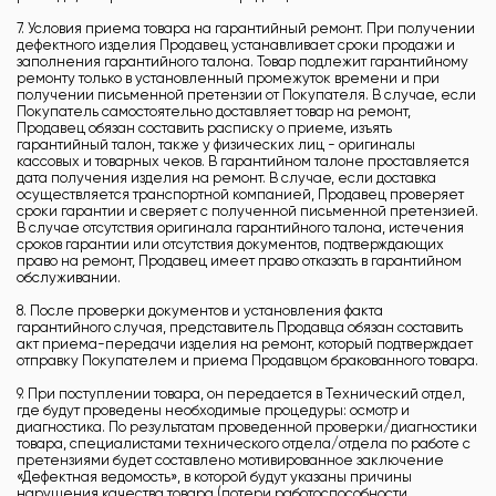
7. Условия приема товара на гарантийный ремонт. При получении
дефектного изделия Продавец устанавливает сроки продажи и
заполнения гарантийного талона. Товар подлежит гарантийному
ремонту только в установленный промежуток времени и при
получении письменной претензии от Покупателя. В случае, если
Покупатель самостоятельно доставляет товар на ремонт,
Продавец обязан составить расписку о приеме, изъять
гарантийный талон, также у физических лиц - оригиналы
кассовых и товарных чеков. В гарантийном талоне проставляется
дата получения изделия на ремонт. В случае, если доставка
осуществляется транспортной компанией, Продавец проверяет
сроки гарантии и сверяет с полученной письменной претензией.
В случае отсутствия оригинала гарантийного талона, истечения
сроков гарантии или отсутствия документов, подтверждающих
право на ремонт, Продавец имеет право отказать в гарантийном
обслуживании.
8. После проверки документов и установления факта
гарантийного случая, представитель Продавца обязан составить
акт приема-передачи изделия на ремонт, который подтверждает
отправку Покупателем и приема Продавцом бракованного товара.
9. При поступлении товара, он передается в Технический отдел,
где будут проведены необходимые процедуры: осмотр и
диагностика. По результатам проведенной проверки/диагностики
товара, специалистами технического отдела/отдела по работе с
претензиями будет составлено мотивированное заключение
«Дефектная ведомость», в которой будут указаны причины
нарушения качества товара (потери работоспособности