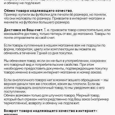
и обмену не подлежит.
Обмен товара надлежащего качества.
Пример: купили вы футболки для печати 46 размера, но поняли,
что они маловаты по размеру. Привозите в интернет-магазин и
меняете на футболки большего размера.
Доставка за Ваш счет.
Т. е. привозите товар самостоятельно, или
заказывайте доставку, только теперь от вас, до магазина. Товары по
почте отправляете за свой счет.
Если товары купленные в нашем магазине вам не подошли по
форме, габаритам, цвету или комплектации вы можете их
обменять в течение 7 дней со дня покупки.
Мы обменяем товар, если он не был в употреблении, сохранен
его товарный вид и потребительские свойства. При этом
необходимо предоставить документы, подтверждающие покупку
товара именно в нашем интернет-магазине и номер заказа.
Если аналогичного товара нет в момент вашего обращения — мы
вернем деньги тем же способом, каким вы платили. Если вы
хотите подождать аналогичный товар, то мы уведомим вас о его
поступлении.
Обмен возможен только для штучного товара. Мерный товар,
который был отрезан непосредственно под Ваш заказ (например
термоплёнки), возврату и обмену не подлежит.
Возврат товара надлежащего качества в интернет-
магазин.