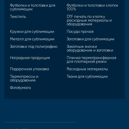
Футболки и толстовки для
Футболки и толстовки хлопок
сублимации
100%
Текстиль
DTF печать по хлопку
расходные материалы и
оборудование
Кружки для сублимации
Посуда прочая
Металл для сублимации
Заготовки для сублимации
Заготовки под полиграфию
Закатные значки
оборудование и заготовки
Наградная продукция
Пленка термотрансферная
для плоттерной резки
Подарочная упаковка
Расходные материалы
Термопрессы и
Ткани для сублимации
оборудование
Фотобумага