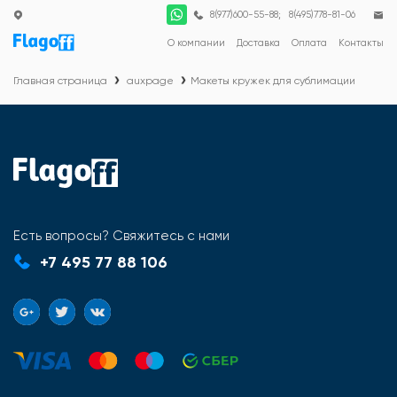
;
8(977)600-55-88
8(495)778-81-06
О компании
Доставка
Оплата
Контакты
Главная страница
auxpage
Макеты кружек для сублимации
Есть вопросы? Свяжитесь с нами
+7 495 77 88 106