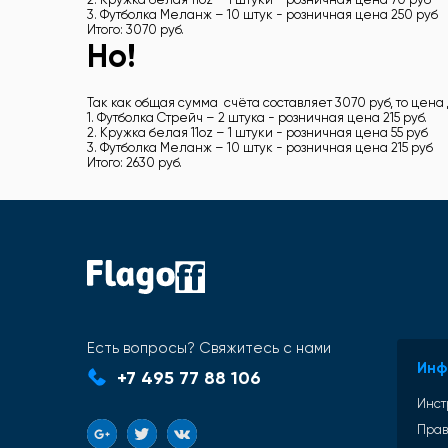
3. Футболка Меланж – 10 штук - розничная цена 250 руб
Итого: 3070 руб.
Но!
Так как общая сумма счёта составляет 3070 руб, то цена 
1. Футболка Стрейч – 2 штука - розничная цена 215 руб.
2. Кружка белая 11oz – 1 штуки - розничная цена 55 руб
3. Футболка Меланж – 10 штук - розничная цена 215 руб
Итого: 2630 руб.
Есть вопросы? Свяжитесь с нами
Инф
+7 495 77 88 106
Инст
Прав