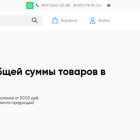
8(977)600-55-88
;
8(495)778-81-06
Корзина
Войти
общей суммы товаров в
олонке от 3000 руб.
имента продукции)