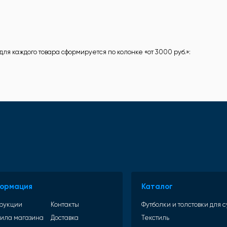
для каждого товара сформируется по колонке «от 3000 руб.»:
ормация
Каталог
рукции
Контакты
Футболки и толстовки для
ила магазина
Доставка
Текстиль