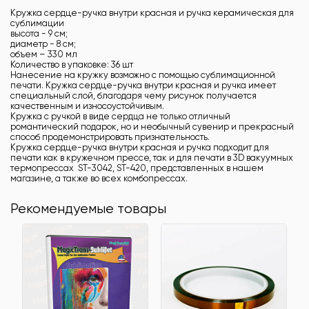
Кружка сердце-ручка внутри красная и ручка керамическая для
сублимации
высота - 9 см;
диаметр - 8 см;
объем – 330 мл
Количество в упаковке: 36 шт
Нанесение на кружку возможно с помощью сублимационной
печати. Кружка сердце-ручка внутри красная и ручка имеет
специальный слой, благодаря чему рисунок получается
качественным и износоустойчивым.
Кружка с ручкой в виде сердца не только отличный
романтический подарок, но и необычный сувенир и прекрасный
способ продемонстрировать признательность.
Кружка сердце-ручка внутри красная и ручка подходит для
печати как в кружечном прессе, так и для печати в 3D вакуумных
термопрессах ST-3042, ST-420, представленных в нашем
магазине, а также во всех комбопрессах.
Рекомендуемые товары