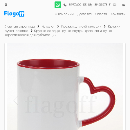
;
8(977)600-55-88
8(495)778-81-06
О компании
Доставка
Оплата
Контакты
Главная страница
Каталог
Кружки для сублимации
Кружки
ручка-сердце
Кружка сердце-ручка внутри красная и ручка
керамическая для сублимации