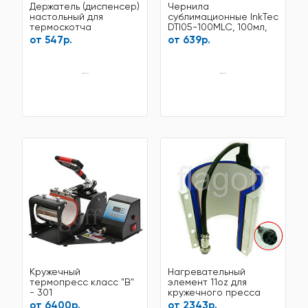
Держатель (диспенсер)
Чернила
настольный для
сублимационные InkTec
термоскотча
DTI05-100MLC, 100мл,
Light Cyan
от 547р.
от 639р.
нет в наличии
нет в наличии
Кружечный
Нагревательный
термопресс класс "В"
элемент 11oz для
- 301
кружечного пресса
ST130, SB04B, штекер
от 6400р.
от 2343р.