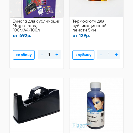
Бумага для сублимации
Термоскотч для
Magic Trans,
сублимационной
100г/A4/100л
печати 5мм
от 692р.
от 129р.
-
+
-
+
В корзину
В корзину